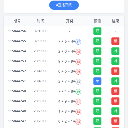
直播开奖
期号
时间
开奖
预测
结果
-
115044256
07:10:00
-
双
115044255
07:05:00
7
+
6
+
4
=
双
错
17
115044254
23:55:00
2
+
0
+
4
=
双
对
06
115044253
23:50:00
9
+
0
+
9
=
双
对
18
115044252
23:45:00
0
+
6
+
3
=
双
错
09
115044251
23:40:00
3
+
7
+
3
=
单
对
13
115044250
23:35:00
7
+
4
+
8
=
双
错
19
115044249
23:30:00
4
+
9
+
8
=
双
错
21
115044248
23:25:00
1
+
8
+
9
=
双
对
18
115044247
23:20:00
0
+
2
+
1
=
双
错
03