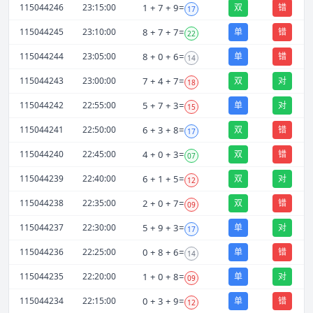
115044246
23:15:00
1
+
7
+
9
=
双
错
17
115044245
23:10:00
8
+
7
+
7
=
单
错
22
115044244
23:05:00
8
+
0
+
6
=
单
错
14
115044243
23:00:00
7
+
4
+
7
=
双
对
18
115044242
22:55:00
5
+
7
+
3
=
单
对
15
115044241
22:50:00
6
+
3
+
8
=
双
错
17
115044240
22:45:00
4
+
0
+
3
=
双
错
07
115044239
22:40:00
6
+
1
+
5
=
双
对
12
115044238
22:35:00
2
+
0
+
7
=
双
错
09
115044237
22:30:00
5
+
9
+
3
=
单
对
17
115044236
22:25:00
0
+
8
+
6
=
单
错
14
115044235
22:20:00
1
+
0
+
8
=
单
对
09
115044234
22:15:00
0
+
3
+
9
=
单
错
12