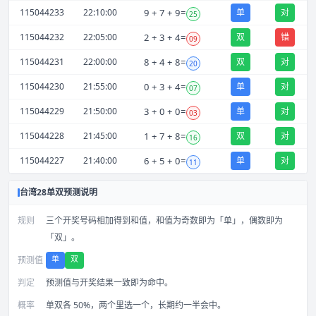
115044233
22:10:00
9
+
7
+
9
=
单
对
25
115044232
22:05:00
2
+
3
+
4
=
双
错
09
115044231
22:00:00
8
+
4
+
8
=
双
对
20
115044230
21:55:00
0
+
3
+
4
=
单
对
07
115044229
21:50:00
3
+
0
+
0
=
单
对
03
115044228
21:45:00
1
+
7
+
8
=
双
对
16
115044227
21:40:00
6
+
5
+
0
=
单
对
11
台湾28单双预测说明
规则
三个开奖号码相加得到和值，和值为奇数即为「单」，偶数即为
「双」。
单
双
预测值
判定
预测值与开奖结果一致即为命中。
概率
单双各 50%，两个里选一个，长期约一半会中。